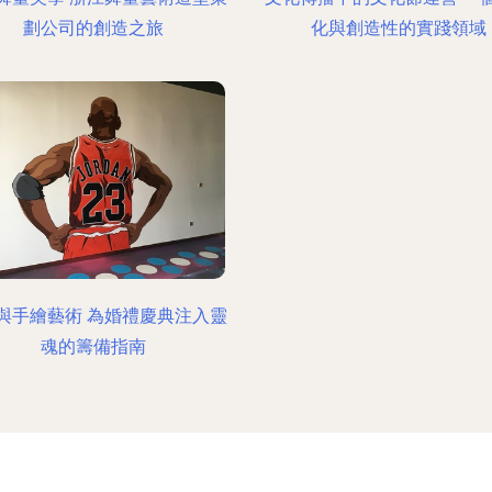
劃公司的創造之旅
化與創造性的實踐領域
與手繪藝術 為婚禮慶典注入靈
魂的籌備指南