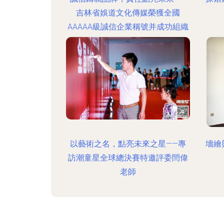
吉林省娛道文化傳媒榮獲全國
AAAAA級誠信企業稱號并成功組織
公益活動
以藝術之名，點亮未來之星——專
墻繪
訪潮童星全球總決賽特邀評委閆偉
老師