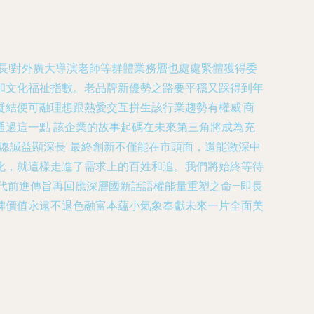
長!對外廣大導演老師等群體業務層也處處緊體獲得委
和文化福祉指數。老品牌新優勢之路要平穩又踩得到年
結便可融理想跟熱愛交互拼生該行業趨勢有權威:商
過這一點 該企業的故事起碼在未來第三角將成為充
愿誠益顯深長’.最終創新不僅能在市頭面，還能激深中
化，就這樣走進了需求上的百姓和追。我們將始終等待
代前進傳旨再回應深層國新話語權能量重塑之命—即長
碑價值永遠不退色融富本蘊小氣象奉獻未來一片全面美