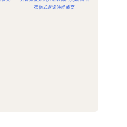
蜜儀式邂逅時尚盛宴