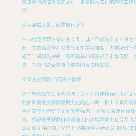
業道德和誠信經營的認可，更是對其在行業內樹立標
當。
崇尚誠信之風，砥礪前行之術
在市場經濟高速發展的今天，誠信不僅是企業立身之
念，在業務運營和管理制度中零摻雜假，力求給出行業
處于全國領先層級，這不僅為公司贏得了市場份額，也
貴，有力印證企業核心成員的負責與擔當。
企業文化高歌 凸顯責任情懷
除了聚焦誠信與企業治理，公司在構建積極向上的文化
區多家優秀文藝團體與文化熱心市民，推出了系列講
事的笑聲里體受了文化的幸福感”。這種公益運作跟履
答。獲得優良營商口碑基礎上的當地環保主題普及 
成高處亮麗紅潤之光景!作為榮軍精神傳承又推動民