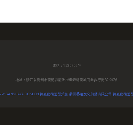
電話：1525752**
地址：浙江省衢州市龍游縣龍洲街道錦繡龍城商業步行街B2-30號
W.GANSHAYA.COM.CN
舞臺藝術造型策劃
衢州藝遠文化傳播有限公司
舞臺藝術造