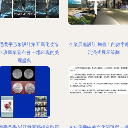
毛戈平形象設計第五屆化妝造
企業展廳設計 舞臺上的數字
科班畢業發布會 一場璀璨的美
沉浸式展示策劃
麗盛典
舞臺美學 浙江舞臺藝術造型策
文化傳播中的文化節運營 一