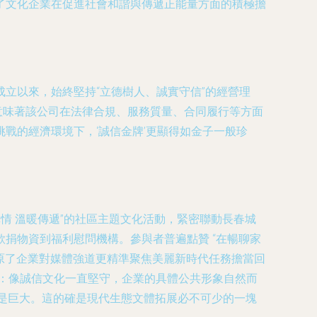
了文化企業在促進社會和諧與傳遞正能量方面的積極擔
立以來，始終堅持“立德樹人、誠實守信”的經營理
，意味著該公司在法律合規、服務質量、合同履行等方面
戰的經濟環境下，‘誠信金牌’更顯得如金子一般珍
情 溫暖傳遞”的社區主題文化活動，緊密聯動長春城
捐物資到福利慰問機構。參與者普遍點贊 “在暢聊家
還原了企業對媒體強道更精準聚焦美麗新時代任務擔當回
：像誠信文化一直堅守，企業的具體公共形象自然而
是巨大。這的確是現代生態文體拓展必不可少的一塊