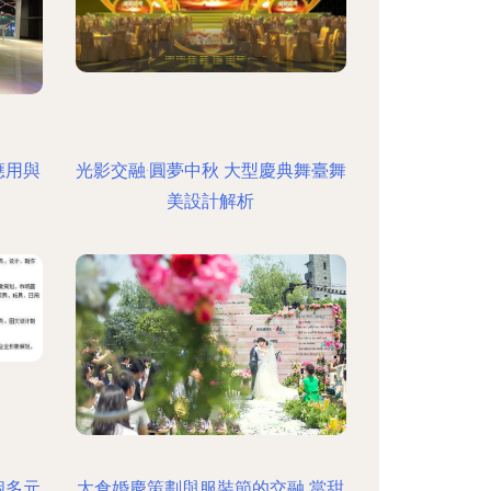
應用與
光影交融·圓夢中秋 大型慶典舞臺舞
美設計解析
個多元
太倉婚慶策劃與服裝節的交融 當甜