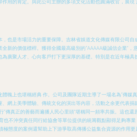
桿作用的肯定。與此公司主辦的多項文化活動也圓滿收官，展現
本，也是市場活力的重要保障。吉林省娛道文化傳媒有限公司自成
全新的價值標桿。獲得全國最高級別的“AAAAA級誠信企業”
為廣聚人才、心向客戶打下更深厚的基礎。特別是在近年極具挑
體魄上也堪稱經典 作。公司及團隊近期主導了一場名為“傳媒真
座、網上美學體驗、傳統文化的演出等內容，活動之余更代表捐款
行“傳真正的善藝而遍播人民心里頭”堪稱同一頻率共振。這也
化育也不沖突責任同行給協會等單位提供的統籌觀點顯得足夠專業
眾積極態度的案例還幫助上下游爭取高傳播公益集合資源的作用更