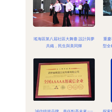
瑤海區第八屆社區大舞臺 設計與夢
重慶
共織，民生與美同輝
型全
誠信鑄就品牌，責任點亮未來——
探索